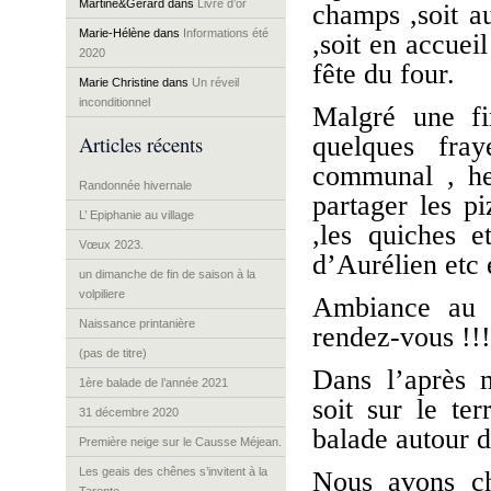
Martine&Gérard
dans
Livre d’or
champs ,soit a
Marie-Hélène
dans
Informations été
,soit en accuei
2020
fête du four.
Marie Christine
dans
Un réveil
inconditionnel
Malgré une f
Articles récents
quelques fra
communal , he
Randonnée hivernale
partager les p
L’ Epiphanie au village
,les quiches e
Vœux 2023.
d’Aurélien etc e
un dimanche de fin de saison à la
volpiliere
Ambiance au b
Naissance printanière
rendez-vous !!!
(pas de titre)
Dans l’après m
1ère balade de l’année 2021
soit sur le ter
31 décembre 2020
balade autour d
Première neige sur le Causse Méjean.
Les geais des chênes s’invitent à la
Nous avons ch