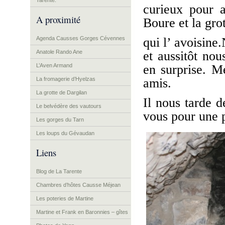
Tarente.
curieux pour a
A proximité
Boure et la gro
Agenda Causses Gorges Cévennes
qui l’ avoisine
Anatole Rando Ane
et aussitôt nou
L’Aven Armand
en surprise. M
La fromagerie d’Hyelzas
amis.
La grotte de Dargilan
Il nous tarde 
Le belvédère des vautours
vous pour une p
Les gorges du Tarn
Les loups du Gévaudan
Liens
Blog de La Tarente
Chambres d’hôtes Causse Méjean
Les poteries de Martine
Martine et Frank en Baronnies – gîtes