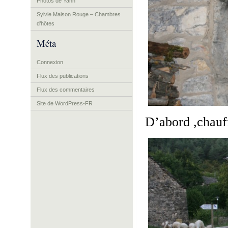
Photos de Yann
Sylvie Maison Rouge – Chambres
d’hôtes
Méta
Connexion
Flux des publications
Flux des commentaires
Site de WordPress-FR
D’abord ,chauff