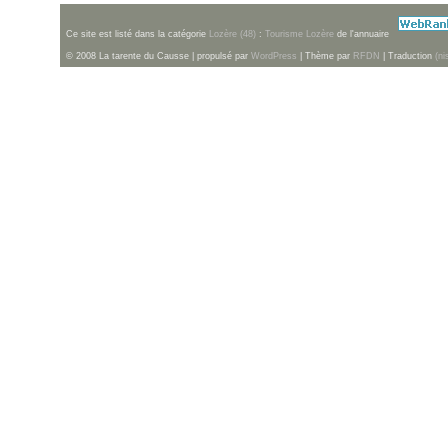
Ce site est listé dans la catégorie
Lozère (48)
:
Tourisme Lozère
de l'annuaire
© 2008 La tarente du Causse | propulsé par
WordPress
| Thème par
RFDN
| Traduction
(ni