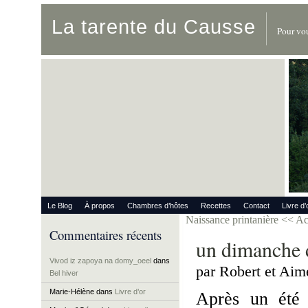
La tarente du Causse
Pour vou
Le Blog
À propos
Chambres d’hôtes
Recettes
Contact
Livre d’
Naissance printanière
<< Ac
Commentaires récents
un dimanche de
Vivod iz zapoya na domy_oeel
dans
par Robert et Aim
Bel hiver
Marie-Hélène
dans
Livre d’or
Après un été