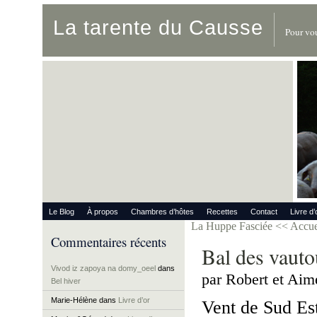
La tarente du Causse
Pour vou
Le Blog
À propos
Chambres d’hôtes
Recettes
Contact
Livre d’
La Huppe Fasciée
<< Accue
Commentaires récents
Bal des vauto
Vivod iz zapoya na domy_oeel
dans
par Robert et Aim
Bel hiver
Marie-Hélène
dans
Livre d’or
Vent de Sud Est