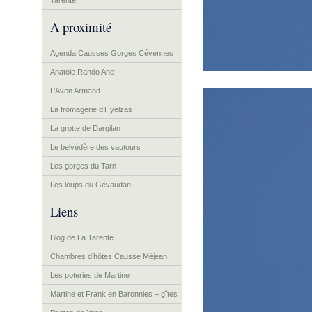
Tarente.
A proximité
Agenda Causses Gorges Cévennes
Anatole Rando Ane
L’Aven Armand
La fromagerie d’Hyelzas
La grotte de Dargilan
Le belvédère des vautours
Les gorges du Tarn
Les loups du Gévaudan
Liens
Blog de La Tarente
Chambres d’hôtes Causse Méjean
Les poteries de Martine
Martine et Frank en Baronnies – gîtes