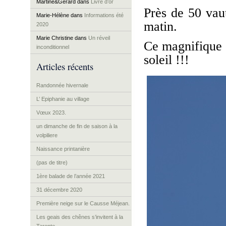
Martine&Gérard
dans
Livre d’or
Près de 50 vaut
Marie-Hélène
dans
Informations été
matin.
2020
Marie Christine
dans
Un réveil
Ce magnifique 
inconditionnel
soleil !!!
Articles récents
Randonnée hivernale
L’ Epiphanie au village
Vœux 2023.
un dimanche de fin de saison à la
volpiliere
Naissance printanière
(pas de titre)
1ère balade de l’année 2021
31 décembre 2020
Première neige sur le Causse Méjean.
Les geais des chênes s’invitent à la