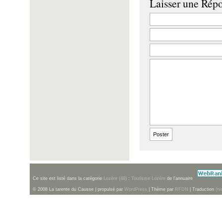
Laisser une Rép
Ce site est listé dans la catégorie
Lozère (48)
:
Tourisme Lozère
de l'annuaire
© 2008 La tarente du Causse | propulsé par
WordPress
| Thème par
RFDN
| Traduction
(ni