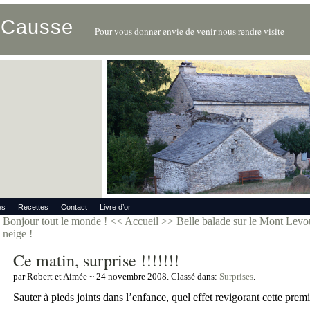
u Causse
Pour vous donner envie de venir nous rendre visite
es
Recettes
Contact
Livre d’or
Bonjour tout le monde !
<< Accueil >>
Belle balade sur le Mont Levou
neige !
Ce matin, surprise !!!!!!!
par Robert et Aimée ~ 24 novembre 2008. Classé dans:
Surprises
.
Sauter à pieds joints dans l’enfance, quel effet revigorant cette prem