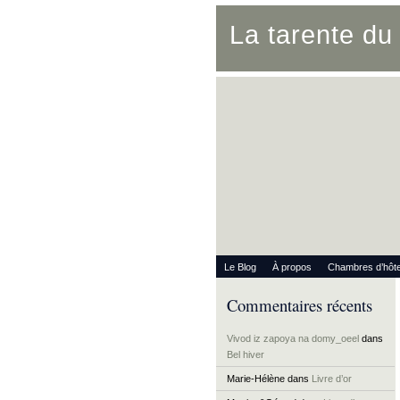
La tarente d
Le Blog
À propos
Chambres d’hôt
Commentaires récents
Vivod iz zapoya na domy_oeel
dans
Bel hiver
Marie-Hélène
dans
Livre d’or