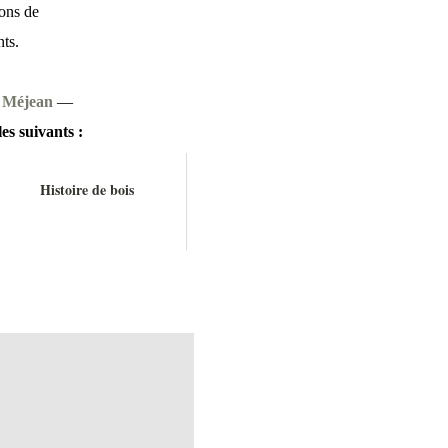
dons de
nts.
 Méjean
—
es suivants :
Histoire de bois