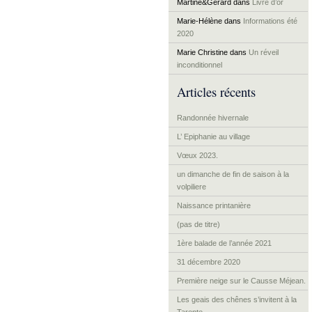
Martine&Gérard
dans
Livre d’or
Marie-Hélène
dans
Informations été
2020
Marie Christine
dans
Un réveil
inconditionnel
Articles récents
Randonnée hivernale
L’ Epiphanie au village
Vœux 2023.
un dimanche de fin de saison à la
volpiliere
Naissance printanière
(pas de titre)
1ère balade de l’année 2021
31 décembre 2020
Première neige sur le Causse Méjean.
Les geais des chênes s’invitent à la