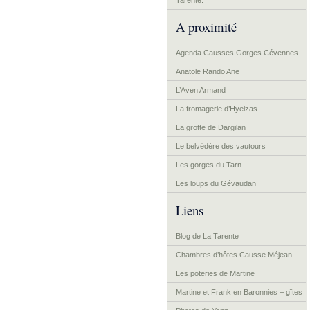
Tarente.
A proximité
Agenda Causses Gorges Cévennes
Anatole Rando Ane
L’Aven Armand
La fromagerie d’Hyelzas
La grotte de Dargilan
Le belvédère des vautours
Les gorges du Tarn
Les loups du Gévaudan
Liens
Blog de La Tarente
Chambres d’hôtes Causse Méjean
Les poteries de Martine
Martine et Frank en Baronnies – gîtes