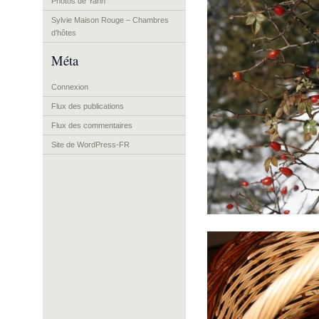
Photos de Yann
Sylvie Maison Rouge – Chambres
d’hôtes
Méta
Connexion
Flux des publications
Flux des commentaires
Site de WordPress-FR