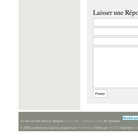
Laisser une Rép
Ce site est listé dans la catégorie
Lozère (48)
:
Tourisme Lozère
de l'annuaire
© 2008 La tarente du Causse | propulsé par
WordPress
| Thème par
RFDN
| Traduction
(ni