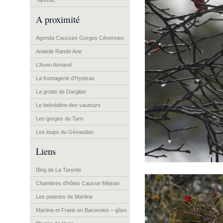
Tarente.
A proximité
Agenda Causses Gorges Cévennes
Anatole Rando Ane
L’Aven Armand
La fromagerie d’Hyelzas
La grotte de Dargilan
Le belvédère des vautours
Les gorges du Tarn
Les loups du Gévaudan
Liens
Blog de La Tarente
Chambres d’hôtes Causse Méjean
Les poteries de Martine
Martine et Frank en Baronnies – gîtes