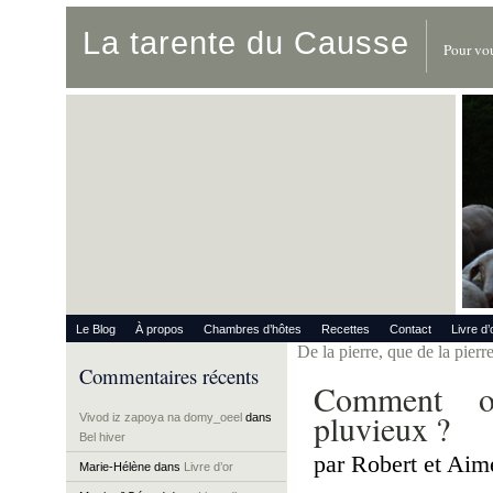
La tarente du Causse
Pour vou
Le Blog
À propos
Chambres d’hôtes
Recettes
Contact
Livre d’
De la pierre, que de la pierre
Commentaires récents
Comment oc
pluvieux ?
Vivod iz zapoya na domy_oeel
dans
Bel hiver
par Robert et Aim
Marie-Hélène
dans
Livre d’or