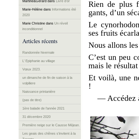
Martine&Gérard
dans
Livre d’or
Rien de plus f
Marie-Hélène
dans
Informations été
gants, d’un séc
2020
Le cynorhodon,
Marie Christine
dans
Un réveil
inconditionnel
ses fruits écarl
Articles récents
Nous allons les 
Randonnée hivernale
C’est un peu c
L’ Epiphanie au village
mais le résultat
Vœux 2023.
Et voilà, une n
un dimanche de fin de saison à la
volpiliere
!
Naissance printanière
— Accédez à
(pas de titre)
1ère balade de l’année 2021
31 décembre 2020
Première neige sur le Causse Méjean.
Les geais des chênes s’invitent à la