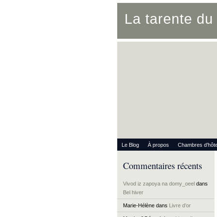
La tarente d
Le Blog
À propos
Chambres d’hôt
Commentaires récents
Vivod iz zapoya na domy_oeel
dans
Bel hiver
Marie-Hélène
dans
Livre d’or