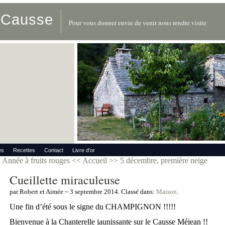
u Causse
Pour vous donner envie de venir nous rendre visite
es
Recettes
Contact
Livre d’or
Année à fruits rouges
<< Accueil >>
5 décembre, première neige
Cueillette miraculeuse
par Robert et Aimée ~ 3 septembre 2014. Classé dans:
Maison
.
Une fin d’été sous le signe du CHAMPIGNON !!!!!
Bienvenue à la Chanterelle jaunissante sur le Causse Méjean !!