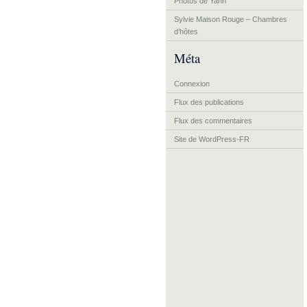
Photos de Yann
Sylvie Maison Rouge – Chambres
d’hôtes
Méta
Connexion
Flux des publications
Flux des commentaires
Site de WordPress-FR