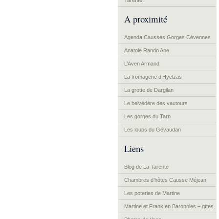
Tarente.
A proximité
Agenda Causses Gorges Cévennes
Anatole Rando Ane
L’Aven Armand
La fromagerie d’Hyelzas
La grotte de Dargilan
Le belvédère des vautours
Les gorges du Tarn
Les loups du Gévaudan
Liens
Blog de La Tarente
Chambres d’hôtes Causse Méjean
Les poteries de Martine
Martine et Frank en Baronnies – gîtes