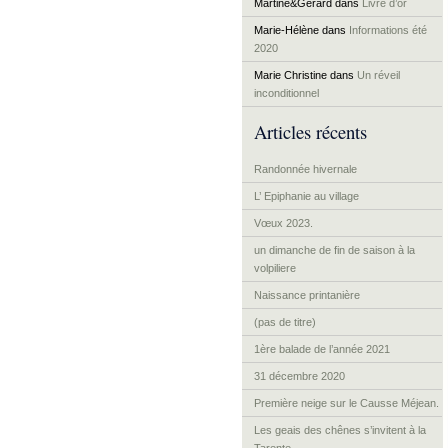
Martine&Gérard
dans
Livre d’or
Marie-Hélène
dans
Informations été
2020
Marie Christine
dans
Un réveil
inconditionnel
Articles récents
Randonnée hivernale
L’ Epiphanie au village
Vœux 2023.
un dimanche de fin de saison à la
volpiliere
Naissance printanière
(pas de titre)
1ère balade de l’année 2021
31 décembre 2020
Première neige sur le Causse Méjean.
Les geais des chênes s’invitent à la