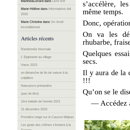
Martine&Gérard
dans
Livre d’or
s’accélère, le
Marie-Hélène
dans
Informations été
même temps.
2020
Donc, opération
Marie Christine
dans
Un réveil
inconditionnel
On va les déc
Articles récents
rhubarbe, frais
Randonnée hivernale
Quelques essai
L’ Epiphanie au village
secs.
Vœux 2023.
Il y aura de la 
un dimanche de fin de saison à la
volpiliere
!!!
Naissance printanière
Qu’on se le di
(pas de titre)
— Accédez à
1ère balade de l’année 2021
31 décembre 2020
Première neige sur le Causse Méjean.
Les geais des chênes s’invitent à la