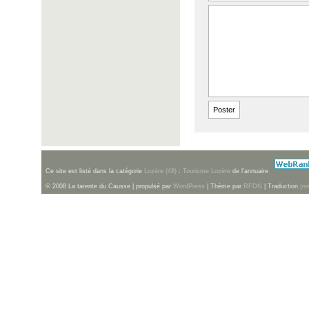
Ce site est listé dans la catégorie
Lozère (48)
:
Tourisme Lozère
de l'annuaire
© 2008 La tarente du Causse | propulsé par
WordPress
| Thème par
RFDN
| Traduction
(ni