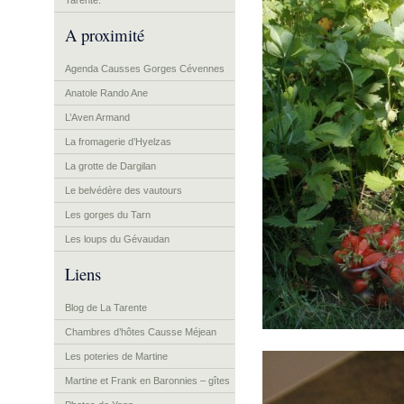
Tarente.
A proximité
Agenda Causses Gorges Cévennes
Anatole Rando Ane
L’Aven Armand
La fromagerie d’Hyelzas
La grotte de Dargilan
Le belvédère des vautours
Les gorges du Tarn
Les loups du Gévaudan
Liens
Blog de La Tarente
Chambres d’hôtes Causse Méjean
Les poteries de Martine
Martine et Frank en Baronnies – gîtes