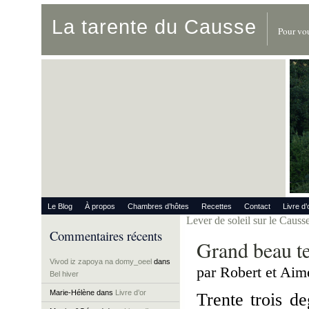
La tarente du Causse
Pour vou
Le Blog
À propos
Chambres d’hôtes
Recettes
Contact
Livre d’
Lever de soleil sur le Caus
Commentaires récents
Grand beau t
Vivod iz zapoya na domy_oeel
dans
par Robert et Aimé
Bel hiver
Marie-Hélène
dans
Livre d’or
Trente trois d