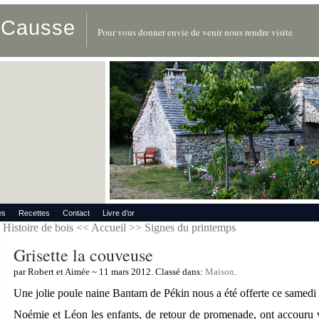
u Causse
Pour vous donner envie de venir nous rendre visite
es
Recettes
Contact
Livre d’or
Histoire de bois
<< Accueil >>
Signes du printemps
Grisette la couveuse
par Robert et Aimée ~ 11 mars 2012. Classé dans:
Maison
.
Une jolie poule naine Bantam de Pékin nous a été offerte ce samedi p
Noémie et Léon les enfants, de retour de promenade, ont accouru 