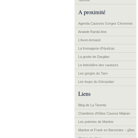
Tarente.
A proximité
Agenda Causses Gorges Cévennes
Anatole Rando Ane
L’Aven Armand
La fromagerie d’Hyelzas
La grotte de Dargilan
Le belvédère des vautours
Les gorges du Tarn
Les loups du Gévaudan
Liens
Blog de La Tarente
Chambres d’hôtes Causse Méjean
Les poteries de Martine
Martine et Frank en Baronnies – gîtes