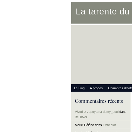
La tarente d
Le Blog
À propos
Chambres d’hôt
Commentaires récents
Vivod iz zapoya na domy_oeel
dans
Bel hiver
Marie-Hélène
dans
Livre d’or