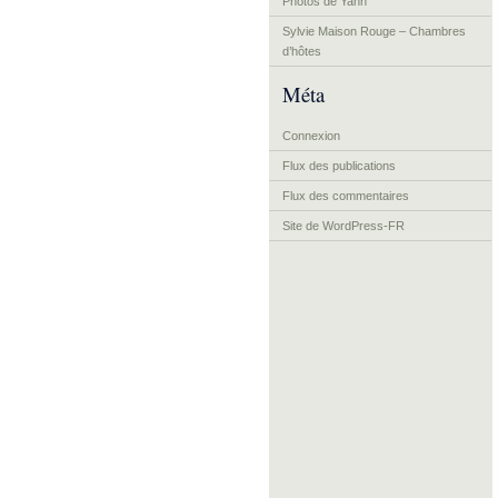
Photos de Yann
Sylvie Maison Rouge – Chambres
d’hôtes
Méta
Connexion
Flux des publications
Flux des commentaires
Site de WordPress-FR