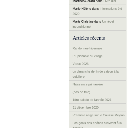
Martine&Gérard
dans
Livre d’or
Marie-Hélène
dans
Informations été
2020
Marie Christine
dans
Un réveil
inconditionnel
Articles récents
Randonnée hivernale
L’ Epiphanie au village
Vœux 2023.
un dimanche de fin de saison à la
volpiliere
Naissance printanière
(pas de titre)
1ère balade de l’année 2021
31 décembre 2020
Première neige sur le Causse Méjean.
Les geais des chênes s’invitent à la