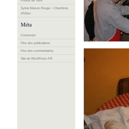
Photos de Yann
Sylvie Maison Rouge – Chambres
d’hôtes
Méta
Connexion
Flux des publications
Flux des commentaires
Site de WordPress-FR