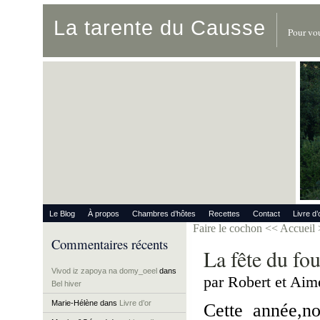
La tarente du Causse
Pour vou
Le Blog
À propos
Chambres d’hôtes
Recettes
Contact
Livre d’
Faire le cochon
<< Accueil
Commentaires récents
La fête du fou
Vivod iz zapoya na domy_oeel
dans
par Robert et Aim
Bel hiver
Marie-Hélène
dans
Livre d’or
Cette année,no