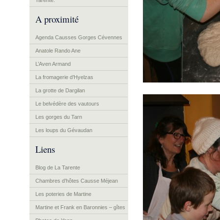
Tarente.
A proximité
Agenda Causses Gorges Cévennes
Anatole Rando Ane
L’Aven Armand
La fromagerie d’Hyelzas
La grotte de Dargilan
Le belvédère des vautours
Les gorges du Tarn
Les loups du Gévaudan
Liens
Blog de La Tarente
Chambres d’hôtes Causse Méjean
Les poteries de Martine
Martine et Frank en Baronnies – gîtes