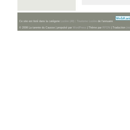
Ce site est listé dans la catégorie
Lozère (48)
:
Tourisme Lozère
de l'annuaire
© 2008 La tarente du Causse | propulsé par
WordPress
| Thème par
RFDN
| Traduction
(ni