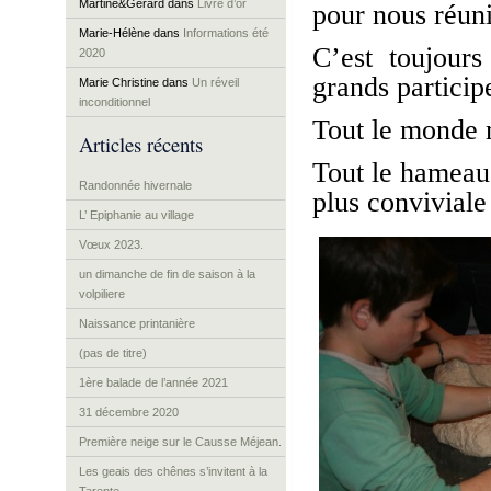
Martine&Gérard
dans
Livre d’or
pour nous réuni
Marie-Hélène
dans
Informations été
C’est toujours
2020
grands particip
Marie Christine
dans
Un réveil
inconditionnel
Tout le monde m
Articles récents
Tout le hameau 
Randonnée hivernale
plus conviviale 
L’ Epiphanie au village
Vœux 2023.
un dimanche de fin de saison à la
volpiliere
Naissance printanière
(pas de titre)
1ère balade de l’année 2021
31 décembre 2020
Première neige sur le Causse Méjean.
Les geais des chênes s’invitent à la