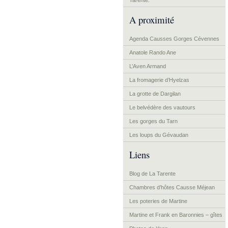
Tarente.
A proximité
Agenda Causses Gorges Cévennes
Anatole Rando Ane
L’Aven Armand
La fromagerie d’Hyelzas
La grotte de Dargilan
Le belvédère des vautours
Les gorges du Tarn
Les loups du Gévaudan
Liens
Blog de La Tarente
Chambres d’hôtes Causse Méjean
Les poteries de Martine
Martine et Frank en Baronnies – gîtes