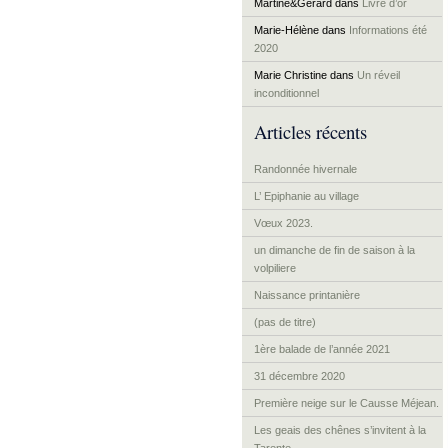
Martine&Gérard
dans
Livre d’or
Marie-Hélène
dans
Informations été
2020
Marie Christine
dans
Un réveil
inconditionnel
Articles récents
Randonnée hivernale
L’ Epiphanie au village
Vœux 2023.
un dimanche de fin de saison à la
volpiliere
Naissance printanière
(pas de titre)
1ère balade de l’année 2021
31 décembre 2020
Première neige sur le Causse Méjean.
Les geais des chênes s’invitent à la