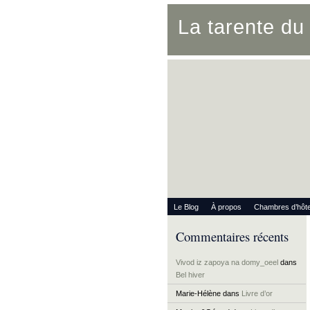
La tarente d
Le Blog
À propos
Chambres d’hôt
Commentaires récents
Vivod iz zapoya na domy_oeel
dans
Bel hiver
Marie-Hélène
dans
Livre d’or