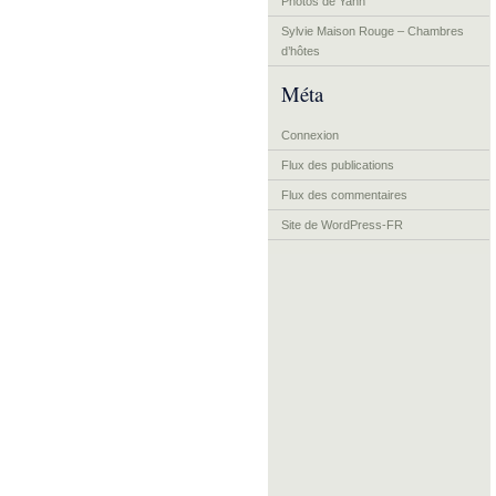
Photos de Yann
Sylvie Maison Rouge – Chambres
d’hôtes
Méta
Connexion
Flux des publications
Flux des commentaires
Site de WordPress-FR