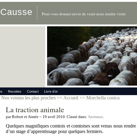
u Causse
Pour vous donner envie de venir nous rendre visite
es
Recettes
Contact
Livre d’or
Nos voisins les plus proches
<< Accueil >>
Morchella conica
La traction animale
par Robert et Aimée ~ 19 avril 2010. Classé dans:
Animaux
.
Quelques magnifiques comtois et comtoises sont venus nous rendre vi
d’un stage d’apprentissage pour quelques fermiers.