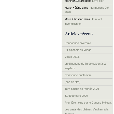
Martine&Gérard
dans
Livre d’or
Marie-Hélène
dans
Informations été
2020
Marie Christine
dans
Un réveil
inconditionnel
Articles récents
Randonnée hivernale
L’ Epiphanie au village
Vœux 2023.
un dimanche de fin de saison à la
volpiliere
Naissance printanière
(pas de titre)
1ère balade de l’année 2021
31 décembre 2020
Première neige sur le Causse Méjean.
Les geais des chênes s’invitent à la