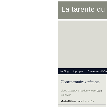
La tarente d
Le Blog
À propos
Chambres d’hôt
Commentaires récents
Vivod iz zapoya na domy_oeel
dans
Bel hiver
Marie-Hélène
dans
Livre d’or