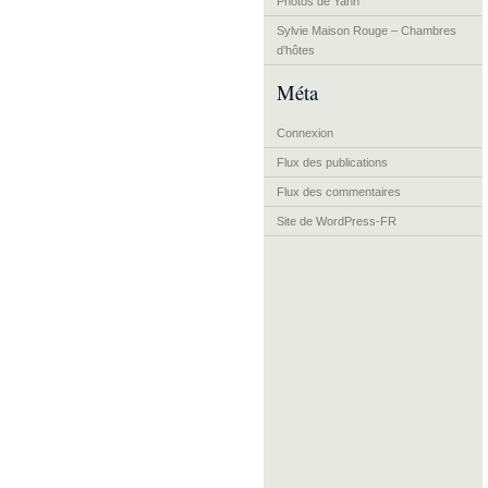
Photos de Yann
Sylvie Maison Rouge – Chambres
d’hôtes
Méta
Connexion
Flux des publications
Flux des commentaires
Site de WordPress-FR