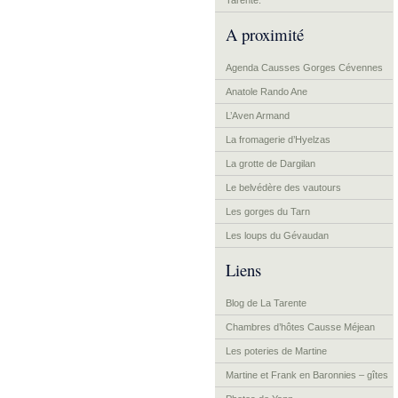
Tarente.
A proximité
Agenda Causses Gorges Cévennes
Anatole Rando Ane
L’Aven Armand
La fromagerie d’Hyelzas
La grotte de Dargilan
Le belvédère des vautours
Les gorges du Tarn
Les loups du Gévaudan
Liens
Blog de La Tarente
Chambres d’hôtes Causse Méjean
Les poteries de Martine
Martine et Frank en Baronnies – gîtes