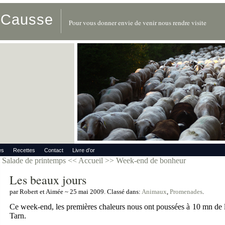
u Causse
Pour vous donner envie de venir nous rendre visite
es
Recettes
Contact
Livre d’or
Salade de printemps
<< Accueil >>
Week-end de bonheur
Les beaux jours
par Robert et Aimée ~ 25 mai 2009. Classé dans:
Animaux
,
Promenades
.
Ce week-end, les premières chaleurs nous ont poussées à 10 mn de 
Tarn.