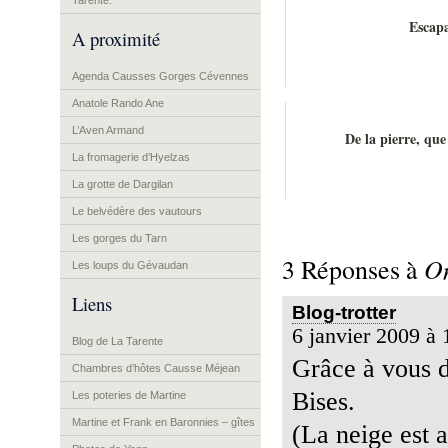
Tarente.
Escap
A proximité
Agenda Causses Gorges Cévennes
Anatole Rando Ane
L’Aven Armand
De la pierre, que
La fromagerie d’Hyelzas
La grotte de Dargilan
Le belvédère des vautours
Les gorges du Tarn
On
3 Réponses à
Les loups du Gévaudan
Liens
Blog-trotter
6 janvier 2009 à 
Blog de La Tarente
Grâce à vous 
Chambres d’hôtes Causse Méjean
Bises.
Les poteries de Martine
Martine et Frank en Baronnies – gîtes
(La neige est a