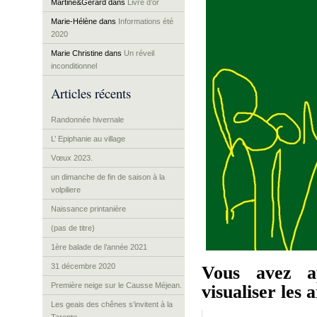
Martine&Gérard
dans
Livre d’or
Marie-Hélène
dans
Informations été
2020
Marie Christine
dans
Un réveil
inconditionnel
Articles récents
Randonnée hivernale
L’ Epiphanie au village
Vœux 2023.
un dimanche de fin de saison à la
volpiliere
Naissance printanière
(pas de titre)
1ère balade de l’année 2021
31 décembre 2020
Vous avez a
Première neige sur le Causse Méjean.
visualiser les a
Les geais des chênes s’invitent à la