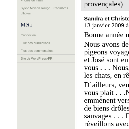
Photos de Yann
provençales)
Sylvie Maison Rouge – Chambres
d’hôtes
Sandra et Christ
Méta
13 janvier 2009 à
Bonne année me
Connexion
Nous avons de 
Flux des publications
pigeons voyage
Flux des commentaires
et José sont en
Site de WordPress-FR
vous . . . Nou
les chats, en rê
D’ailleurs, veu
vous plait . .
emmènent vers 
de biens drôles
sauvages . . .
réveillons ave