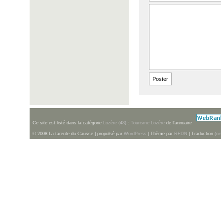
Ce site est listé dans la catégorie
Lozère (48)
:
Tourisme Lozère
de l'annuaire
© 2008 La tarente du Causse | propulsé par
WordPress
| Thème par
RFDN
| Traduction
(ni