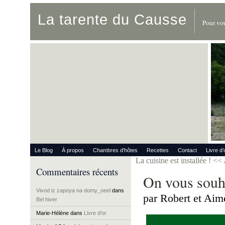
La tarente du Causse
Pour vou
Le Blog
À propos
Chambres d’hôtes
Recettes
Contact
Livre d’
La cuisine est installée !
<< 
Commentaires récents
On vous souh
Vivod iz zapoya na domy_oeel
dans
par Robert et Aim
Bel hiver
Marie-Hélène
dans
Livre d’or