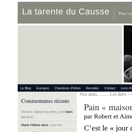
La tarente du Causse
Pour vou
Le Blog
À propos
Chambres d’hôtes
Recettes
Contact
Livre d’
Nos amis…….. Les ânes
<<
Commentaires récents
Pain « maiso
Vivod iz zapoya na domy_oeel
dans
par Robert et Aim
Bel hiver
Marie-Hélène
dans
Livre d’or
C’est le « jour 