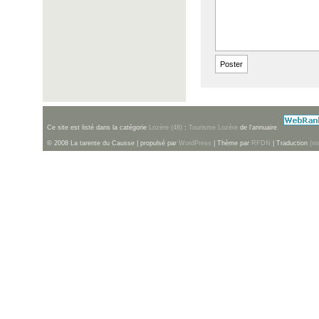
Ce site est listé dans la catégorie
Lozère (48)
:
Tourisme Lozère
de l'annuaire
© 2008 La tarente du Causse | propulsé par
WordPress
| Thème par
RFDN
| Traduction
(ni