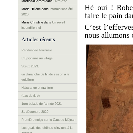
Martine&Gérard
dans
Livre d’or
Hé oui ! Rober
Marie-Hélène
dans
Informations été
faire le pain da
2020
Marie Christine
dans
Un réveil
C’est l’efferv
inconditionnel
nous allumons c
Articles récents
Randonnée hivernale
L’ Epiphanie au village
Vœux 2023.
un dimanche de fin de saison à la
volpiliere
Naissance printanière
(pas de titre)
1ère balade de l’année 2021
31 décembre 2020
Première neige sur le Causse Méjean.
Les geais des chênes s’invitent à la