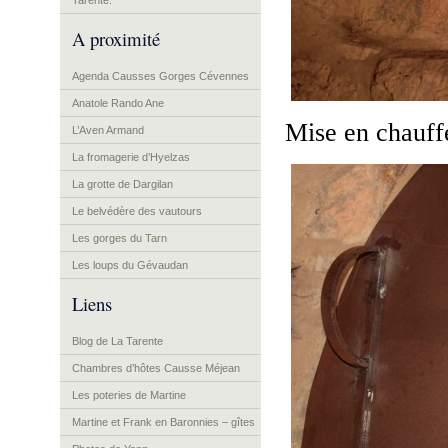
Tarente.
A proximité
Agenda Causses Gorges Cévennes
Anatole Rando Ane
Mise en chauff
L’Aven Armand
La fromagerie d’Hyelzas
La grotte de Dargilan
Le belvédère des vautours
Les gorges du Tarn
Les loups du Gévaudan
Liens
Blog de La Tarente
Chambres d’hôtes Causse Méjean
Les poteries de Martine
Martine et Frank en Baronnies – gîtes