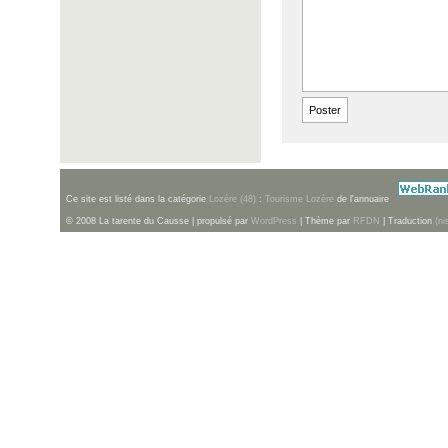
Ce site est listé dans la catégorie
Lozère (48)
:
Tourisme Lozère
de l'annuaire
© 2008 La tarente du Causse | propulsé par
WordPress
| Thème par
RFDN
| Traduction
(ni