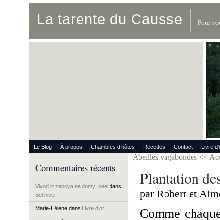
La tarente du Causse
Pour vou
Le Blog
À propos
Chambres d’hôtes
Recettes
Contact
Livre d’
Abeilles vagabondes
<< Ac
Commentaires récents
Plantation de
Vivod iz zapoya na domy_oeel
dans
par Robert et Aim
Bel hiver
Marie-Hélène
dans
Livre d’or
Comme chaque 