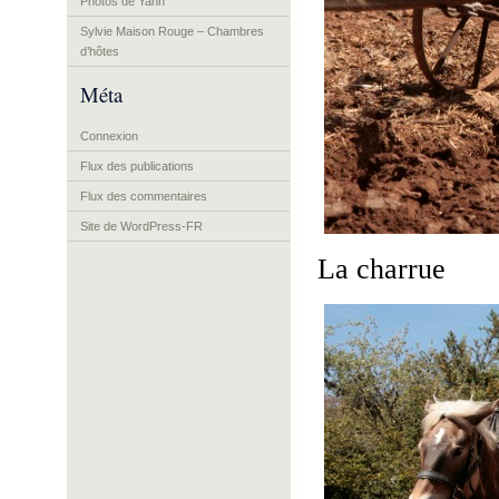
Photos de Yann
Sylvie Maison Rouge – Chambres
d’hôtes
Méta
Connexion
Flux des publications
Flux des commentaires
Site de WordPress-FR
La charrue