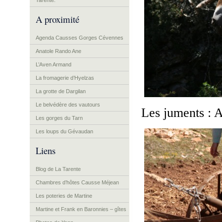
Tarente.
A proximité
Agenda Causses Gorges Cévennes
Anatole Rando Ane
L’Aven Armand
La fromagerie d’Hyelzas
La grotte de Dargilan
Le belvédère des vautours
Les juments : A
Les gorges du Tarn
Les loups du Gévaudan
Liens
Blog de La Tarente
Chambres d’hôtes Causse Méjean
Les poteries de Martine
Martine et Frank en Baronnies – gîtes