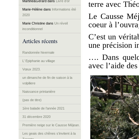
Martine&Gérard
dans
Livre d’or
terre avec Théo
Marie-Hélène
dans
Informations été
Le Causse Méje
2020
coeur à l’ouvra
Marie Christine
dans
Un réveil
inconditionnel
C’est un vérita
Articles récents
une précision i
Randonnée hivernale
…. Dans quelqu
L’ Epiphanie au village
avec l’aide des 
Vœux 2023.
un dimanche de fin de saison à la
volpiliere
Naissance printanière
(pas de titre)
1ère balade de l’année 2021
31 décembre 2020
Première neige sur le Causse Méjean.
Les geais des chênes s’invitent à la