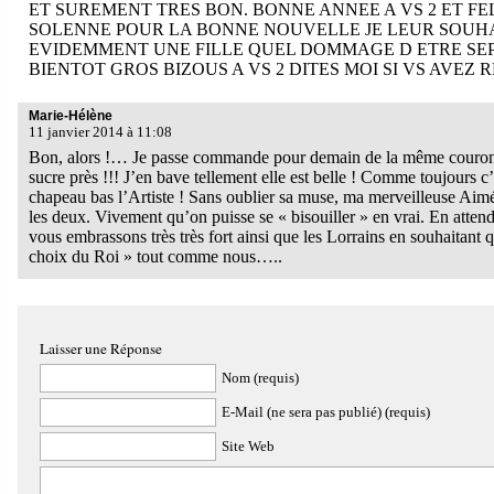
ET SUREMENT TRES BON. BONNE ANNEE A VS 2 ET FE
SOLENNE POUR LA BONNE NOUVELLE JE LEUR SOUHA
EVIDEMMENT UNE FILLE QUEL DOMMAGE D ETRE SEPAR
BIENTOT GROS BIZOUS A VS 2 DITES MOI SI VS AVEZ 
Marie-Hélène
11 janvier 2014 à 11:08
Bon, alors !… Je passe commande pour demain de la même couronn
sucre près !!! J’en bave tellement elle est belle ! Comme toujours 
chapeau bas l’Artiste ! Sans oublier sa muse, ma merveilleuse Aimée
les deux. Vivement qu’on puisse se « bisouiller » en vrai. En atten
vous embrassons très très fort ainsi que les Lorrains en souhaitant 
choix du Roi » tout comme nous…..
Laisser une Réponse
Nom (requis)
E-Mail (ne sera pas publié) (requis)
Site Web