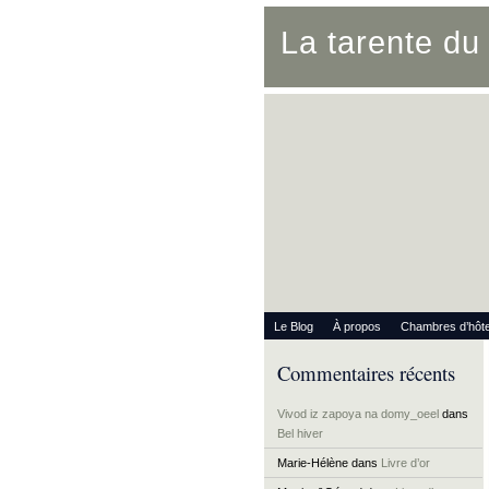
La tarente d
Le Blog
À propos
Chambres d’hôt
Commentaires récents
Vivod iz zapoya na domy_oeel
dans
Bel hiver
Marie-Hélène
dans
Livre d’or