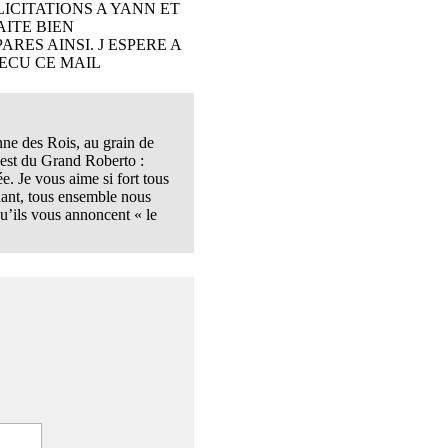
LICITATIONS A YANN ET
ITE BIEN
ES AINSI. J ESPERE A
RECU CE MAIL
e des Rois, au grain de
c’est du Grand Roberto :
. Je vous aime si fort tous
dant, tous ensemble nous
qu’ils vous annoncent « le