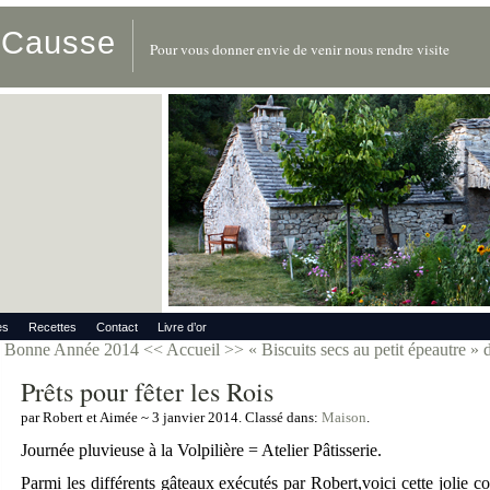
u Causse
Pour vous donner envie de venir nous rendre visite
es
Recettes
Contact
Livre d’or
Bonne Année 2014
<< Accueil >>
« Biscuits secs au petit épeautre »
Prêts pour fêter les Rois
par Robert et Aimée ~ 3 janvier 2014. Classé dans:
Maison
.
Journée pluvieuse à la Volpilière = Atelier Pâtisserie.
Parmi les différents gâteaux exécutés par Robert,voici cette jolie