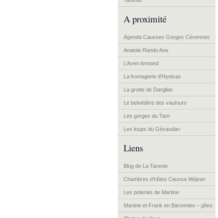
Tarente.
A proximité
Agenda Causses Gorges Cévennes
Anatole Rando Ane
L’Aven Armand
La fromagerie d’Hyelzas
La grotte de Dargilan
Le belvédère des vautours
Les gorges du Tarn
Les loups du Gévaudan
Liens
Blog de La Tarente
Chambres d’hôtes Causse Méjean
Les poteries de Martine
Martine et Frank en Baronnies – gîtes