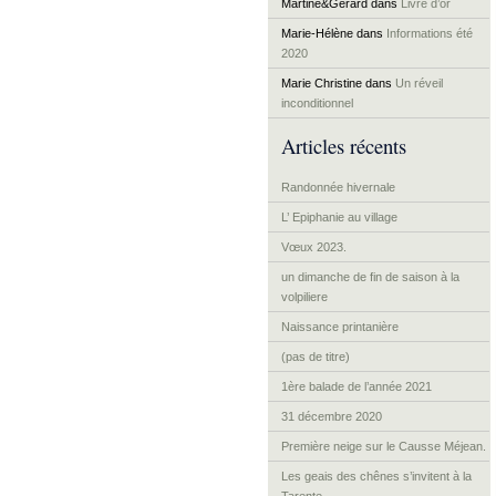
Martine&Gérard
dans
Livre d’or
Marie-Hélène
dans
Informations été
2020
Marie Christine
dans
Un réveil
inconditionnel
Articles récents
Randonnée hivernale
L’ Epiphanie au village
Vœux 2023.
un dimanche de fin de saison à la
volpiliere
Naissance printanière
(pas de titre)
1ère balade de l’année 2021
31 décembre 2020
Première neige sur le Causse Méjean.
Les geais des chênes s’invitent à la