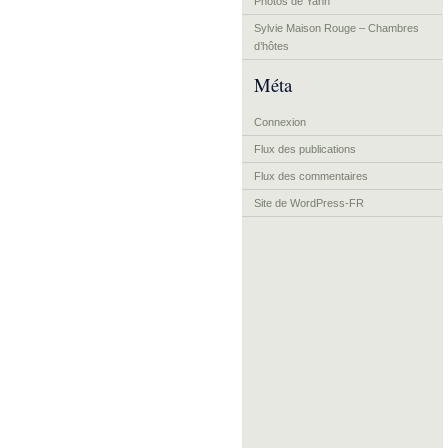
Photos de Yann
Sylvie Maison Rouge – Chambres
d’hôtes
Méta
Connexion
Flux des publications
Flux des commentaires
Site de WordPress-FR