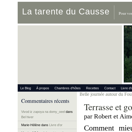
La tarente du Causse
Pour vou
Le Blog
À propos
Chambres d’hôtes
Recettes
Contact
Livre d’
Belle journée autour du Fou
Commentaires récents
Terrasse et go
Vivod iz zapoya na domy_oeel
dans
par Robert et Aim
Bel hiver
Marie-Hélène
dans
Livre d’or
Comment mieux