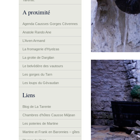
Tarente.
A proximité
Agenda Causses Gorges Cévennes
Anatole Rando Ane
L’Aven Armand
La fromagerie d’Hyelzas
La grotte de Dargilan
Le belvédère des vautours
Les gorges du Tarn
Les loups du Gévaudan
Liens
Blog de La Tarente
Chambres d’hôtes Causse Méjean
Les poteries de Martine
Martine et Frank en Baronnies – gîtes