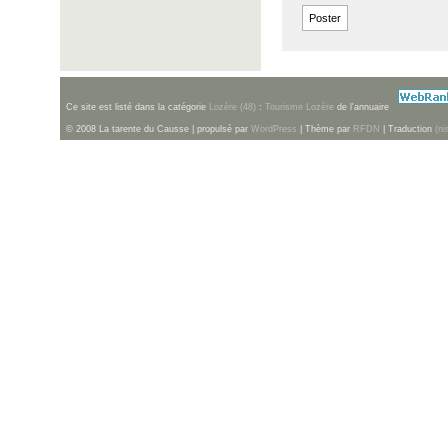
Ce site est listé dans la catégorie
Lozère (48)
:
Tourisme Lozère
de l'annuaire
© 2008 La tarente du Causse | propulsé par
WordPress
| Thème par
RFDN
| Traduction
(ni