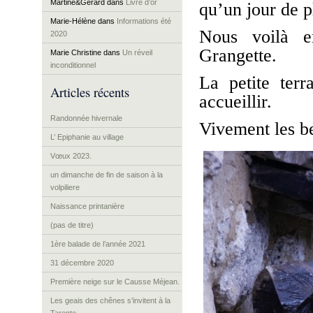
Martine&Gérard
dans
Livre d’or
qu’un jour de p
Marie-Hélène
dans
Informations été
Nous voilà e
2020
Grangette.
Marie Christine
dans
Un réveil
inconditionnel
La petite terr
Articles récents
accueillir.
Randonnée hivernale
Vivement les be
L’ Epiphanie au village
Vœux 2023.
un dimanche de fin de saison à la
volpiliere
Naissance printanière
(pas de titre)
1ère balade de l’année 2021
31 décembre 2020
Première neige sur le Causse Méjean.
Les geais des chênes s’invitent à la