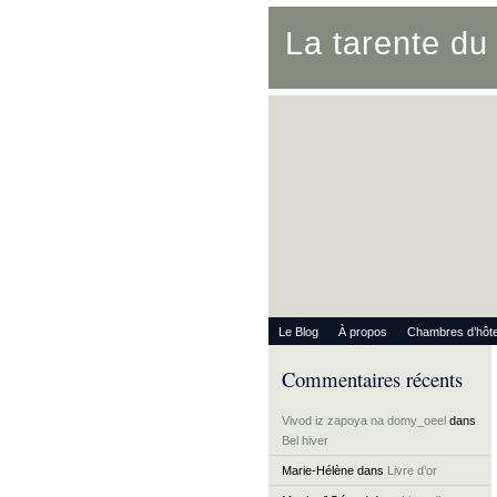
La tarente d
Le Blog
À propos
Chambres d’hôt
Commentaires récents
Vivod iz zapoya na domy_oeel
dans
Bel hiver
Marie-Hélène
dans
Livre d’or