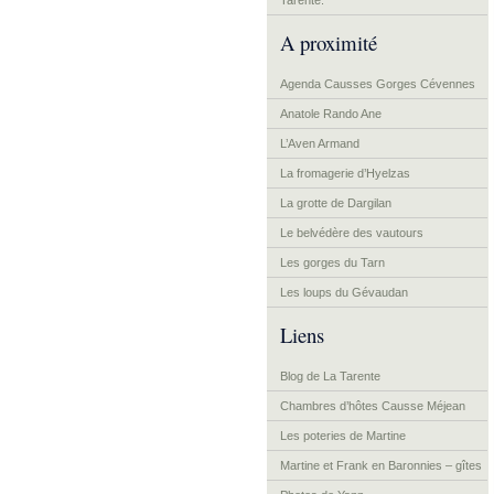
Tarente.
A proximité
Agenda Causses Gorges Cévennes
Anatole Rando Ane
L’Aven Armand
La fromagerie d’Hyelzas
La grotte de Dargilan
Le belvédère des vautours
Les gorges du Tarn
Les loups du Gévaudan
Liens
Blog de La Tarente
Chambres d’hôtes Causse Méjean
Les poteries de Martine
Martine et Frank en Baronnies – gîtes