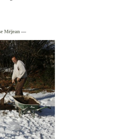
se Méjean
—