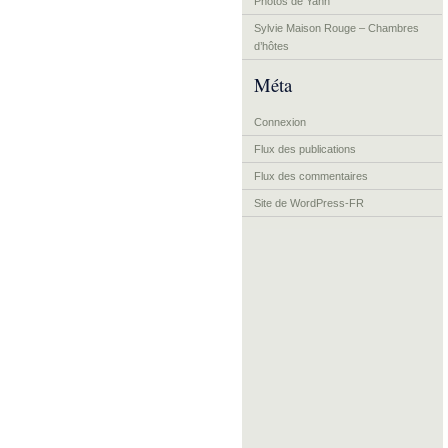
Photos de Yann
Sylvie Maison Rouge – Chambres
d’hôtes
Méta
Connexion
Flux des publications
Flux des commentaires
Site de WordPress-FR