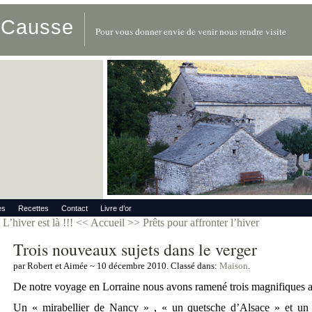
u Causse
Pour vous donner envie de venir nous rendre visite
es
Recettes
Contact
Livre d’or
L’hiver est là !!!
<< Accueil >>
Prêts pour affronter l’hiver
Trois nouveaux sujets dans le verger
par Robert et Aimée ~ 10 décembre 2010. Classé dans:
Maison
.
De notre voyage en Lorraine nous avons ramené trois magnifiques arb
Un « mirabellier de Nancy » , « un quetsche d’Alsace » et un