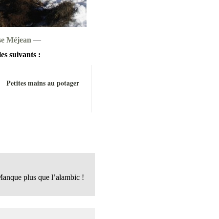
se Méjean
—
es suivants :
Petites mains au potager
Manque plus que l’alambic !