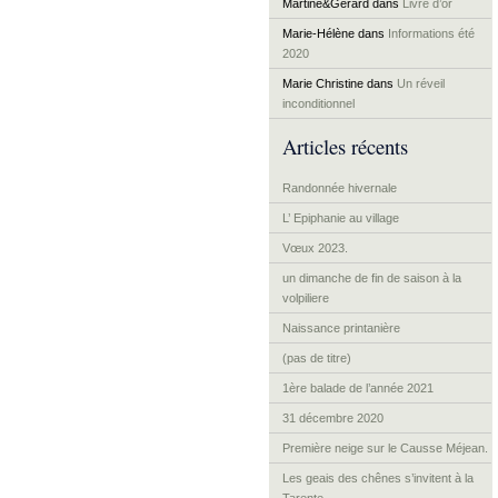
Martine&Gérard
dans
Livre d’or
Marie-Hélène
dans
Informations été
2020
Marie Christine
dans
Un réveil
inconditionnel
Articles récents
Randonnée hivernale
L’ Epiphanie au village
Vœux 2023.
un dimanche de fin de saison à la
volpiliere
Naissance printanière
(pas de titre)
1ère balade de l’année 2021
31 décembre 2020
Première neige sur le Causse Méjean.
Les geais des chênes s’invitent à la