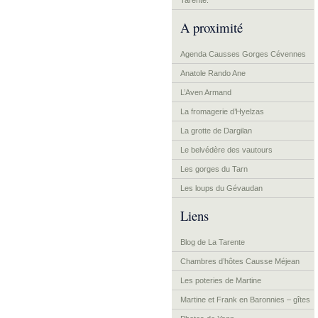
Tarente.
A proximité
Agenda Causses Gorges Cévennes
Anatole Rando Ane
L’Aven Armand
La fromagerie d’Hyelzas
La grotte de Dargilan
Le belvédère des vautours
Les gorges du Tarn
Les loups du Gévaudan
Liens
Blog de La Tarente
Chambres d’hôtes Causse Méjean
Les poteries de Martine
Martine et Frank en Baronnies – gîtes