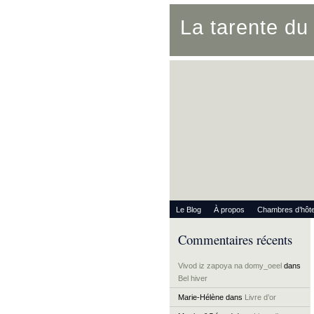
La tarente d
Le Blog
À propos
Chambres d’hôt
Commentaires récents
Vivod iz zapoya na domy_oeel
dans
Bel hiver
Marie-Hélène
dans
Livre d’or