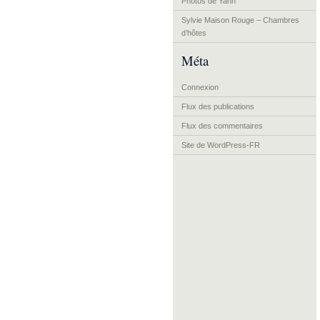
Photos de Yann
Sylvie Maison Rouge – Chambres
d’hôtes
Méta
Connexion
Flux des publications
Flux des commentaires
Site de WordPress-FR