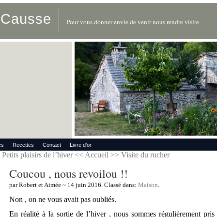
u Causse
Pour vous donner envie de venir nous rendre visite
es
Recettes
Contact
Livre d’or
Petits plaisirs de l’hiver
<< Accueil >>
Visite du rucher
Coucou , nous revoilou !!
par Robert et Aimée ~ 14 juin 2016. Classé dans:
Maison
.
Non , on ne vous avait pas oubliés.
En réalité à la sortie de l’hiver , nous sommes régulièrement pris