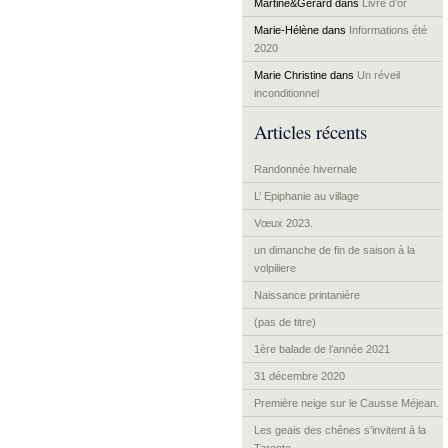
Martine&Gérard
dans
Livre d’or
Marie-Hélène
dans
Informations été
2020
Marie Christine
dans
Un réveil
inconditionnel
Articles récents
Randonnée hivernale
L’ Epiphanie au village
Vœux 2023.
un dimanche de fin de saison à la
volpiliere
Naissance printanière
(pas de titre)
1ère balade de l’année 2021
31 décembre 2020
Première neige sur le Causse Méjean.
Les geais des chênes s’invitent à la