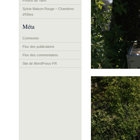
Photos de Yann
Sylvie Maison Rouge – Chambres
d’hôtes
Méta
Connexion
Flux des publications
Flux des commentaires
Site de WordPress-FR