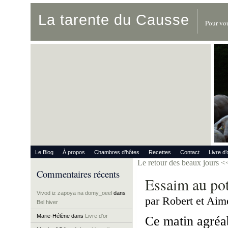
La tarente du Causse
Pour vou
Le Blog
À propos
Chambres d’hôtes
Recettes
Contact
Livre d’
Le retour des beaux jours
<
Commentaires récents
Essaim au po
Vivod iz zapoya na domy_oeel
dans
par Robert et Aim
Bel hiver
Marie-Hélène
dans
Livre d’or
Ce matin agréab