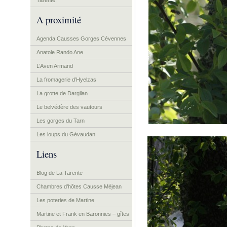
Tarente.
A proximité
Agenda Causses Gorges Cévennes
Anatole Rando Ane
L’Aven Armand
La fromagerie d’Hyelzas
La grotte de Dargilan
Le belvédère des vautours
Les gorges du Tarn
Les loups du Gévaudan
Liens
Blog de La Tarente
Chambres d’hôtes Causse Méjean
Les poteries de Martine
Martine et Frank en Baronnies – gîtes