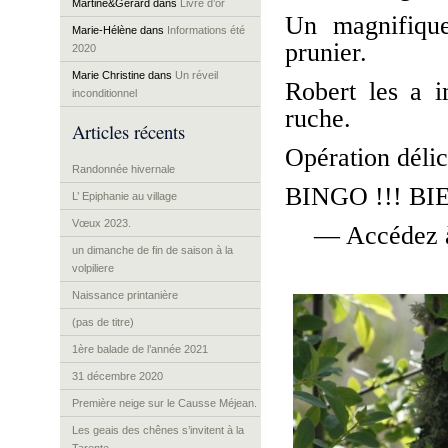
Martine&Gérard
dans
Livre d’or
Un magnifique
Marie-Hélène
dans
Informations été
prunier.
2020
Marie Christine
dans
Un réveil
Robert les a i
inconditionnel
ruche.
Articles récents
Opération délic
Randonnée hivernale
BINGO !!! B
L’ Epiphanie au village
Vœux 2023.
— Accédez à
un dimanche de fin de saison à la
volpiliere
Naissance printanière
(pas de titre)
1ère balade de l’année 2021
31 décembre 2020
Première neige sur le Causse Méjean.
Les geais des chênes s’invitent à la