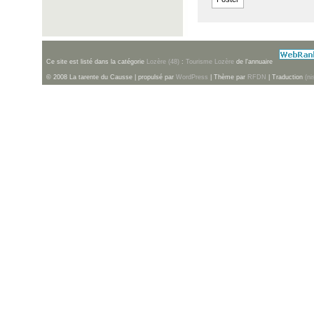
Ce site est listé dans la catégorie
Lozère (48)
:
Tourisme Lozère
de l'annuaire
© 2008 La tarente du Causse | propulsé par
WordPress
| Thème par
RFDN
| Traduction
(ni