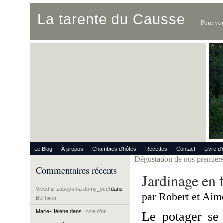
La tarente du Causse
Pour vou
Le Blog
À propos
Chambres d’hôtes
Recettes
Contact
Livre d’
Dégustation de nos premier
Commentaires récents
Jardinage en 
Vivod iz zapoya na domy_oeel
dans
par Robert et Aim
Bel hiver
Marie-Hélène
dans
Livre d’or
Le potager se 