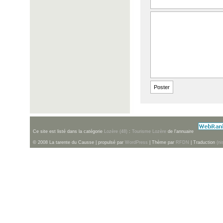
Ce site est listé dans la catégorie
Lozère (48)
:
Tourisme Lozère
de l'annuaire
© 2008 La tarente du Causse | propulsé par
WordPress
| Thème par
RFDN
| Traduction
(ni