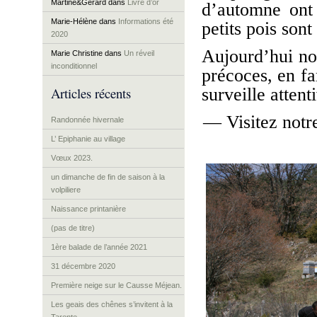
Martine&Gérard
dans
Livre d’or
d’automne ont p
Marie-Hélène
dans
Informations été
petits pois sont
2020
Aujourd’hui no
Marie Christine
dans
Un réveil
inconditionnel
précoces, en fa
Articles récents
surveille atten
— Visitez notr
Randonnée hivernale
L’ Epiphanie au village
Vœux 2023.
un dimanche de fin de saison à la
volpiliere
Naissance printanière
(pas de titre)
1ère balade de l’année 2021
31 décembre 2020
Première neige sur le Causse Méjean.
Les geais des chênes s’invitent à la