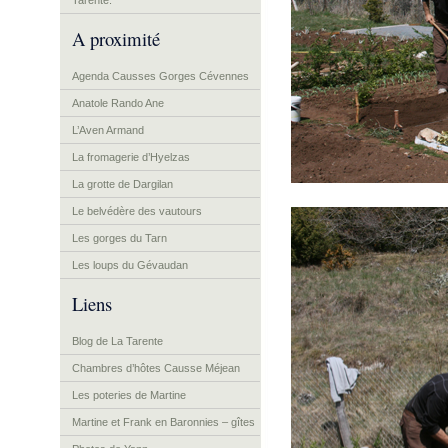
Tarente.
A proximité
Agenda Causses Gorges Cévennes
Anatole Rando Ane
L’Aven Armand
La fromagerie d’Hyelzas
La grotte de Dargilan
Le belvédère des vautours
Les gorges du Tarn
Les loups du Gévaudan
Liens
Blog de La Tarente
Chambres d’hôtes Causse Méjean
Les poteries de Martine
Martine et Frank en Baronnies – gîtes