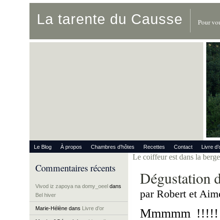
La tarente du Causse
Pour vou
Le Blog
À propos
Chambres d’hôtes
Recettes
Contact
Livre d’
Le coiffeur est dans la berge
Commentaires récents
Dégustation 
Vivod iz zapoya na domy_oeel
dans
par Robert et Aim
Bel hiver
Marie-Hélène
dans
Livre d’or
Mmmmm !!!!! Q