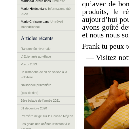
Martine&Gérard
dans
Livre d’or
qu’avec de bon
Marie-Hélène
dans
Informations été
produits, le r
2020
aujourd’hui pou
Marie Christine
dans
Un réveil
avons goûté de
inconditionnel
et nous nous s
Articles récents
Frank tu peux te
Randonnée hivernale
— Visitez no
L’ Epiphanie au village
Vœux 2023.
un dimanche de fin de saison à la
volpiliere
Naissance printanière
(pas de titre)
1ère balade de l’année 2021
31 décembre 2020
Première neige sur le Causse Méjean.
Les geais des chênes s’invitent à la