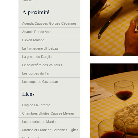
Tarente.
A proximité
Agenda Causses Gorges Cévennes
Anatole Rando Ane
L’Aven Armand
La fromagerie d’Hyelzas
La grotte de Dargilan
Le belvédère des vautours
Les gorges du Tarn
Les loups du Gévaudan
Liens
Blog de La Tarente
Chambres d’hôtes Causse Méjean
Les poteries de Martine
Martine et Frank en Baronnies – gîtes