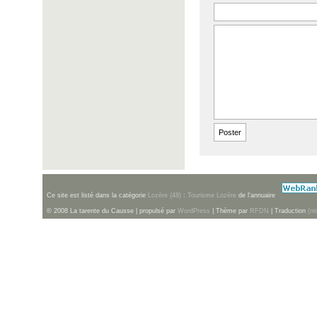
Ce site est listé dans la catégorie
Lozère (48)
:
Tourisme Lozère
de l'annuaire
© 2008 La tarente du Causse | propulsé par
WordPress
| Thème par
RFDN
| Traduction
(ni