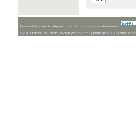
Ce site est listé dans la catégorie
Lozère (48)
:
Tourisme Lozère
de l'annuaire
© 2008 La tarente du Causse | propulsé par
WordPress
| Thème par
RFDN
| Traduction
(ni