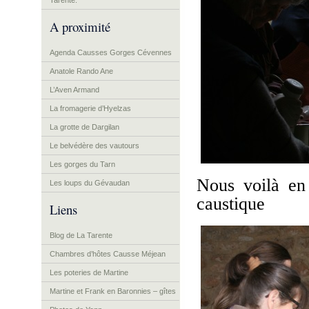
Tarente.
A proximité
Agenda Causses Gorges Cévennes
Anatole Rando Ane
L’Aven Armand
La fromagerie d’Hyelzas
La grotte de Dargilan
Le belvédère des vautours
Les gorges du Tarn
Nous voilà en
Les loups du Gévaudan
caustique
Liens
Blog de La Tarente
Chambres d’hôtes Causse Méjean
Les poteries de Martine
Martine et Frank en Baronnies – gîtes