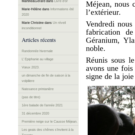
Martine&Gérard
dans
Livre d’or
Méjean, nous c
Marie-Hélène
dans
Informations été
l’extérieur.
2020
Vendredi nous 
Marie Christine
dans
Un réveil
inconditionnel
fabrication d
Articles récents
Géranium, Ylan
noble.
Randonnée hivernale
Réunis sous le
L’ Epiphanie au village
avons une fois
Vœux 2023.
signe de la joie
un dimanche de fin de saison à la
volpiliere
Naissance printanière
(pas de titre)
1ère balade de l’année 2021
31 décembre 2020
Première neige sur le Causse Méjean.
Les geais des chênes s’invitent à la