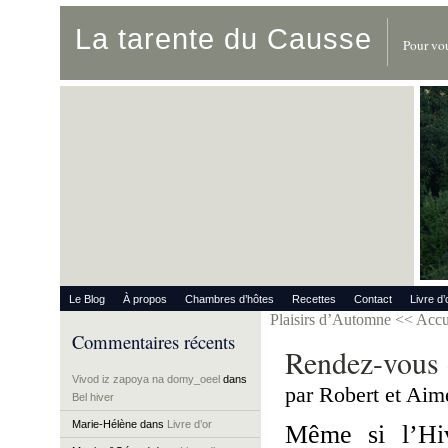
La tarente du Causse
Pour vou
Le Blog
À propos
Chambres d’hôtes
Recettes
Contact
Livre d’
Plaisirs d’Automne
<< Accu
Commentaires récents
Rendez-vous «
Vivod iz zapoya na domy_oeel
dans
par Robert et Aim
Bel hiver
Marie-Hélène
dans
Livre d’or
Même si l’Hiv