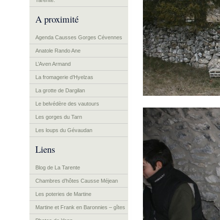
Tarente.
A proximité
Agenda Causses Gorges Cévennes
Anatole Rando Ane
L’Aven Armand
La fromagerie d’Hyelzas
La grotte de Dargilan
Le belvédère des vautours
Les gorges du Tarn
Les loups du Gévaudan
Liens
Blog de La Tarente
Chambres d’hôtes Causse Méjean
Les poteries de Martine
Martine et Frank en Baronnies – gîtes