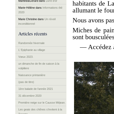
Martine&Gérard
dans
Livre d’or
habitants de La
Marie-Hélène
dans
Informations été
allumant le fou
2020
Nous avons pas
Marie Christine
dans
Un réveil
inconditionnel
Miches de pain,
Articles récents
sont bousculées
Randonnée hivernale
— Accédez à
L’ Epiphanie au village
Vœux 2023.
un dimanche de fin de saison à la
volpiliere
Naissance printanière
(pas de titre)
1ère balade de l’année 2021
31 décembre 2020
Première neige sur le Causse Méjean.
Les geais des chênes s’invitent à la