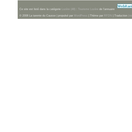
Ce site est listé dans la catégorie
Lozère (48)
:
Tourisme Lozère
de l'annuaire
© 2008 La tarente du Causse | propulsé par
WordPress
| Thème par
RFDN
| Traduction
(ni