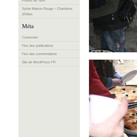
Photos de Yann
Sylvie Maison Rouge – Chambres
d’hôtes
Méta
Connexion
Flux des publications
Flux des commentaires
Site de WordPress-FR