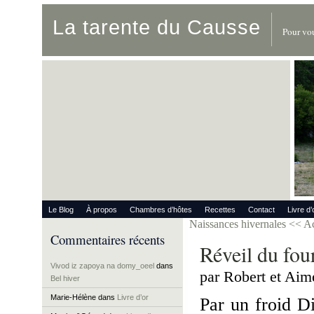
La tarente du Causse
Pour vou
Le Blog
À propos
Chambres d’hôtes
Recettes
Contact
Livre d’
Naissances hivernales
<< A
Commentaires récents
Réveil du fo
Vivod iz zapoya na domy_oeel
dans
par Robert et Aim
Bel hiver
Marie-Hélène
dans
Livre d’or
Par un froid D