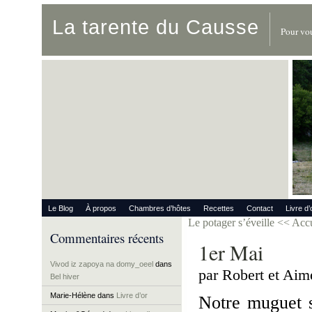
La tarente du Causse
Pour vou
Le Blog
À propos
Chambres d’hôtes
Recettes
Contact
Livre d’
Le potager s’éveille
<< Acc
Commentaires récents
1er Mai
Vivod iz zapoya na domy_oeel
dans
par Robert et Aim
Bel hiver
Marie-Hélène
dans
Livre d’or
Notre muguet s