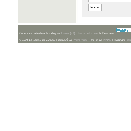
Ce site est listé dans la catégorie
Lozère (48)
:
Tourisme Lozère
de l'annuaire
© 2008 La tarente du Causse | propulsé par
WordPress
| Thème par
RFDN
| Traduction
(ni