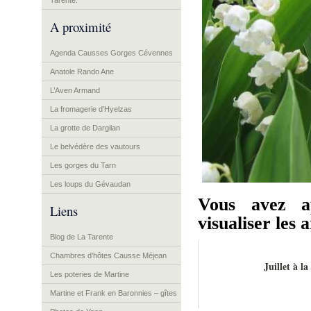
Tarente.
A proximité
Agenda Causses Gorges Cévennes
Anatole Rando Ane
L’Aven Armand
La fromagerie d’Hyelzas
La grotte de Dargilan
Le belvédère des vautours
Les gorges du Tarn
Les loups du Gévaudan
Vous avez a
Liens
visualiser les a
Blog de La Tarente
Chambres d’hôtes Causse Méjean
Juillet à l
Les poteries de Martine
Martine et Frank en Baronnies – gîtes