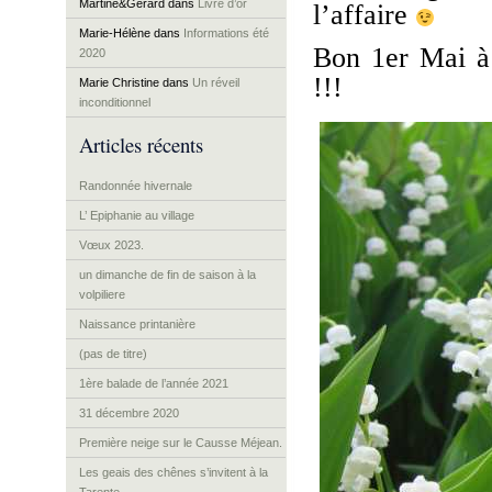
Martine&Gérard
dans
Livre d’or
l’affaire
Marie-Hélène
dans
Informations été
Bon 1er Mai à
2020
!!!
Marie Christine
dans
Un réveil
inconditionnel
Articles récents
Randonnée hivernale
L’ Epiphanie au village
Vœux 2023.
un dimanche de fin de saison à la
volpiliere
Naissance printanière
(pas de titre)
1ère balade de l’année 2021
31 décembre 2020
Première neige sur le Causse Méjean.
Les geais des chênes s’invitent à la