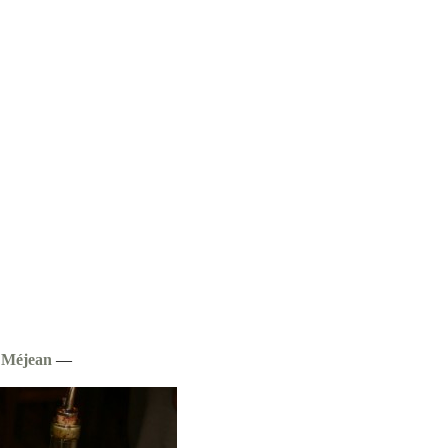
 Méjean
—