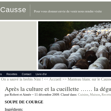
u Causse
Pour vous donner envie de venir nous rendre visite
es
Recettes
Contact
Livre d’or
On a sauvé la brebis Nini !
<< Accueil >>
Manteau blanc sur le Caus
Après la culture et la cueillette …… la dégu
par Robert et Aimée ~ 11 décembre 2009. Classé dans:
Cuisine
,
Maison
,
Recett
SOUPE DE COURGE
Ingrédients: