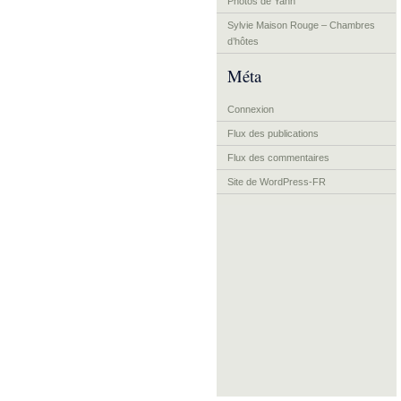
Photos de Yann
Sylvie Maison Rouge – Chambres
d’hôtes
Méta
Connexion
Flux des publications
Flux des commentaires
Site de WordPress-FR