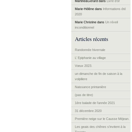
Martine&Gérard
dans
Livre d’or
Marie-Hélène
dans
Informations été
2020
Marie Christine
dans
Un réveil
inconditionnel
Articles récents
Randonnée hivernale
L’ Epiphanie au village
Vœux 2023.
un dimanche de fin de saison à la
volpiliere
Naissance printanière
(pas de titre)
1ère balade de l’année 2021
31 décembre 2020
Première neige sur le Causse Méjean.
Les geais des chênes s’invitent à la