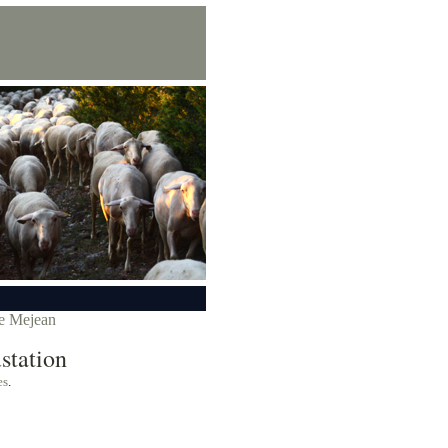
se Mejean
station
es
.