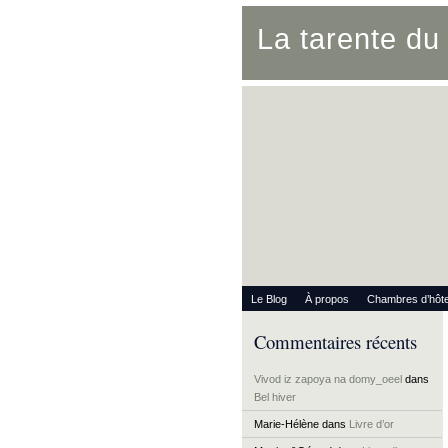
La tarente d
Le Blog
À propos
Chambres d’hôt
Commentaires récents
Vivod iz zapoya na domy_oeel
dans
Bel hiver
Marie-Hélène
dans
Livre d’or