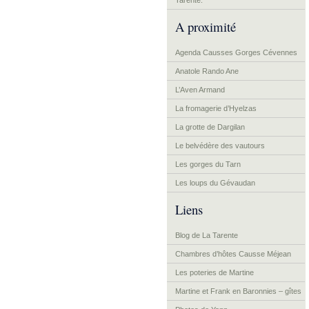
Tarente.
A proximité
Agenda Causses Gorges Cévennes
Anatole Rando Ane
L’Aven Armand
La fromagerie d’Hyelzas
La grotte de Dargilan
Le belvédère des vautours
Les gorges du Tarn
Les loups du Gévaudan
Liens
Blog de La Tarente
Chambres d’hôtes Causse Méjean
Les poteries de Martine
Martine et Frank en Baronnies – gîtes