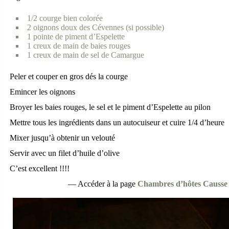
1/2 courge bien colorée
2 oignons doux des Cévennes (si possible)
1 pointe de piment d’Espelette
1 creux de main de baies rouges
1 creux de main de sel de Camargue
Peler et couper en gros dés la courge
Emincer les oignons
Broyer les baies rouges, le sel et le piment d’Espelette au pilon
Mettre tous les ingrédients dans un autocuiseur et cuire 1/4 d’heure
Mixer jusqu’à obtenir un velouté
Servir avec un filet d’huile d’olive
C’est excellent !!!!
— Accéder à la page
Chambres d’hôtes Causse