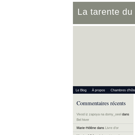
La tarente d
Le Blog
À propos
Chambres d’hôt
Commentaires récents
Vivod iz zapoya na domy_oeel
dans
Bel hiver
Marie-Hélène
dans
Livre d’or