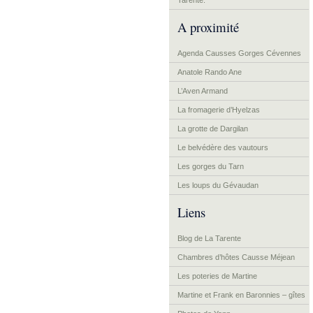
Tarente.
A proximité
Agenda Causses Gorges Cévennes
Anatole Rando Ane
L’Aven Armand
La fromagerie d’Hyelzas
La grotte de Dargilan
Le belvédère des vautours
Les gorges du Tarn
Les loups du Gévaudan
Liens
Blog de La Tarente
Chambres d’hôtes Causse Méjean
Les poteries de Martine
Martine et Frank en Baronnies – gîtes