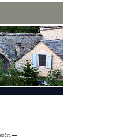
ozère
—