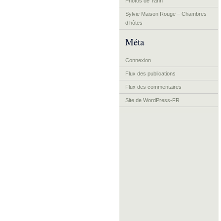
Photos de Yann
Sylvie Maison Rouge – Chambres
d’hôtes
Méta
Connexion
Flux des publications
Flux des commentaires
Site de WordPress-FR