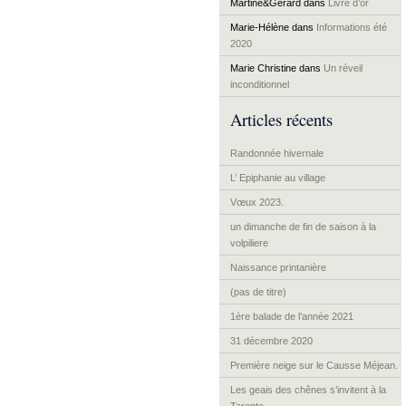
Martine&Gérard
dans
Livre d’or
Marie-Hélène
dans
Informations été
2020
Marie Christine
dans
Un réveil
inconditionnel
Articles récents
Randonnée hivernale
L’ Epiphanie au village
Vœux 2023.
un dimanche de fin de saison à la
volpiliere
Naissance printanière
(pas de titre)
1ère balade de l’année 2021
31 décembre 2020
Première neige sur le Causse Méjean.
Les geais des chênes s’invitent à la