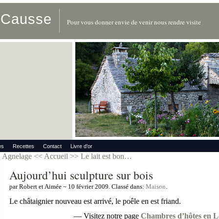
u Causse
Pour vous donner envie de venir nous rendre visite
es
Recettes
Contact
Livre d’or
Agnelage
<< Accueil >>
Le lait est bon…
Aujourd’hui sculpture sur bois
par Robert et Aimée ~ 10 février 2009. Classé dans:
Maison
.
Le châtaignier nouveau est arrivé, le poêle en est friand.
— Visitez notre page
Chambres d’hôtes en L